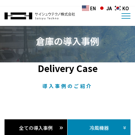
EN
EN
JA
JA
KO
KO
倉庫の導入事例
Delivery Case
導入事例のご紹介
全ての導入事例
冷風機器