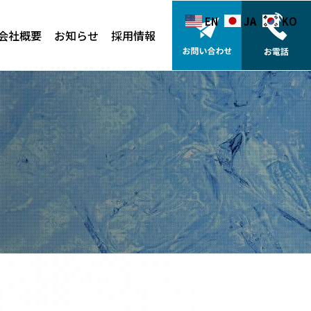
EN
EN
JA
JA
KO
KO
会社概要
お知らせ
採用情報
）